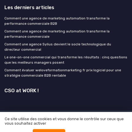
Les derniers articles
Comment une agence de marketing automation transforme la
performance commerciale B2B
Comment une agence de marketing automation transforme la
performance commerciale
Comment une agence Sylius devient le socle technologique du
directeur commercial
Le one-on-one commercial qui transforme les résultats : cinq questions
que les meilleurs managers posent
Comment évaluer weloveformationmarketing fr prix logiciel pour une
stratégie commerciale B2B rentable
CSO at WORK !
Ce site utilise des cookies et vous donne le contrôle sur ceux que
Mentions légales
Politique de confidentialité
Grande
vous souhaitez activer
Enquête 2026 sur l'IA et la leadgen