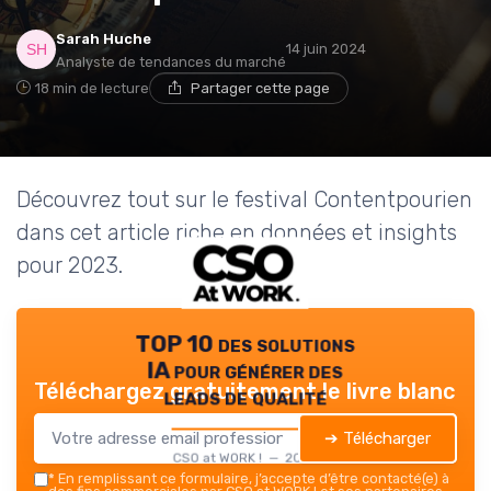
Sarah Huche
14 juin 2024
Analyste de tendances du marché
18 min de lecture
Partager cette page
Découvrez tout sur le festival Contentpourien
dans cet article riche en données et insights
pour 2023.
TOP 10 des solutions
IA pour générer des
Téléchargez gratuitement le livre blanc
leads de qualité
➔ Télécharger
CSO at WORK ! — 2026
*
En remplissant ce formulaire, j’accepte d’être contacté(e) à