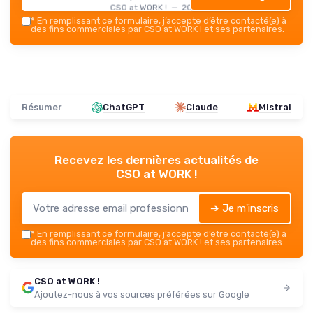
CSO at WORK ! — 2026
*
En remplissant ce formulaire, j’accepte d’être contacté(e) à
des fins commerciales par CSO at WORK ! et ses partenaires.
Résumer
ChatGPT
Claude
Mistral
Recevez les dernières actualités de
CSO at WORK !
➔ Je m'inscris
*
En remplissant ce formulaire, j’accepte d’être contacté(e) à
des fins commerciales par CSO at WORK ! et ses partenaires.
CSO at WORK !
Ajoutez-nous à vos sources préférées sur Google