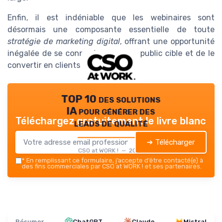
Enfin, il est indéniable que les webinaires sont
désormais une composante essentielle de toute
stratégie de marketing digital
, offrant une opportunité
inégalée de se connecter avec un public cible et de le
convertir en clients fidèles.
TOP 10 des solutions
IA pour générer des
Téléchargez gratuitement le livre blanc
leads de qualité
➔ Télécharger
CSO at WORK ! — 2026
*
En remplissant ce formulaire, j’accepte d’être contacté(e) à
des fins commerciales par CSO at WORK ! et ses partenaires.
Résumer
ChatGPT
Claude
Mistral