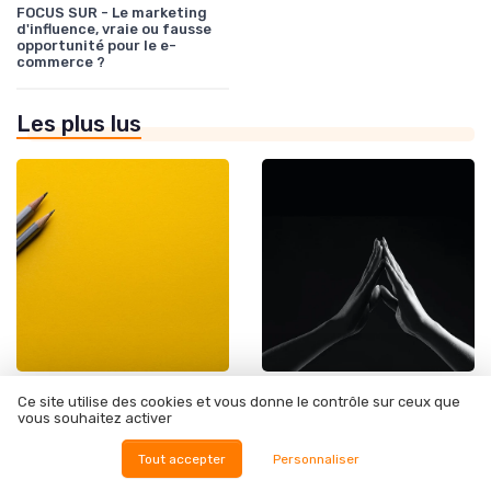
FOCUS SUR - Le marketing
d'influence, vraie ou fausse
opportunité pour le e-
commerce ?
Les plus lus
•
•
Transformation digitale des ventes
12/06/2025
Enjeux économiques et marché B2B
04/08/2025
Ce site utilise des cookies et vous donne le contrôle sur ceux que
Use case def : comprendre et
Où sont confectionnés les
vous souhaitez activer
appliquer les cas
vêtements de la marque
d'utilisation en entreprise
C'est Beau la Vie ?
Tout accepter
Personnaliser