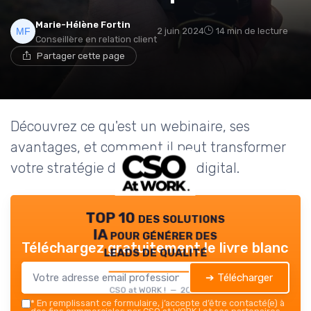
Marie-Hélène Fortin
2 juin 2024
14 min de lecture
Conseillère en relation client
Partager cette page
Découvrez ce qu'est un webinaire, ses
avantages, et comment il peut transformer
votre stratégie de marketing digital.
TOP 10 des solutions
IA pour générer des
Téléchargez gratuitement le livre blanc
leads de qualité
➔ Télécharger
CSO at WORK ! — 2026
*
En remplissant ce formulaire, j’accepte d’être contacté(e) à