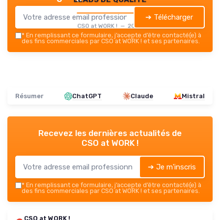
➔ Télécharger
CSO at WORK ! — 2026
*
En remplissant ce formulaire, j’accepte d’être contacté(e) à
des fins commerciales par CSO at WORK ! et ses partenaires.
Résumer
ChatGPT
Claude
Mistral
Recevez les dernières actualités de
CSO at WORK !
➔ Je m'inscris
*
En remplissant ce formulaire, j’accepte d’être contacté(e) à
des fins commerciales par CSO at WORK ! et ses partenaires.
CSO at WORK !