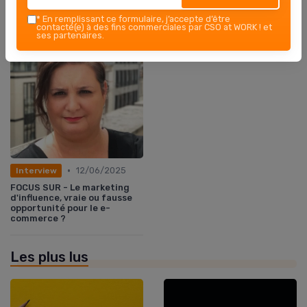
*
En remplissant ce formulaire, j’accepte d’être
contacté(e) à des fins commerciales par CSO at WORK ! et
ses partenaires.
•
12/06/2025
Interview
FOCUS SUR - Le marketing
d'influence, vraie ou fausse
opportunité pour le e-
commerce ?
Les plus lus