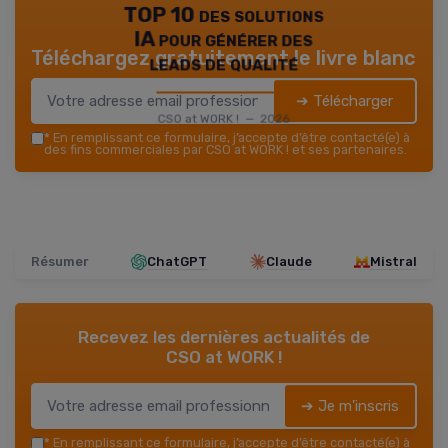
TOP 10 des solutions
IA pour générer des
Téléchargez gratuitement le livre blanc
leads de qualité
➔ Télécharger
CSO at WORK ! — 2026
*
En remplissant ce formulaire, j’accepte d’être contacté(e) à
des fins commerciales par CSO at WORK ! et ses partenaires.
Résumer
ChatGPT
Claude
Mistral
Recevez les dernières actualités de
CSO at WORK !
➔ Je m'inscris
*
En remplissant ce formulaire, j’accepte d’être contacté(e) à