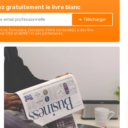
z gratuitement le livre blanc
➔ Télécharger
 ce formulaire, j’accepte d’être contacté(e) à des fins
ar CSO at WORK ! et ses partenaires.