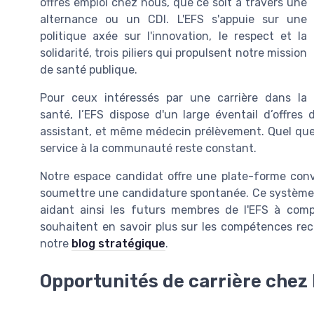
offres emploi
chez nous, que ce soit à travers une
alternance
ou un
CDI
. L'EFS s'appuie sur une
politique
axée sur l'innovation, le respect et la
solidarité, trois piliers qui propulsent notre mission
de santé publique.
Pour ceux intéressés par une carrière dans la
santé
, l’EFS dispose d'un large éventail d’
offres
d
assistant
, et même
médecin prélèvement
. Quel qu
service à la communauté reste constant.
Notre espace candidat offre une plate-forme conv
soumettre une
candidature spontanée
. Ce système
aidant ainsi les futurs membres de l'EFS à comp
souhaitent en savoir plus sur les compétences re
notre
blog stratégique
.
Opportunités de carrière chez