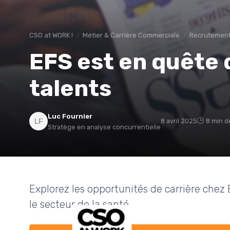
CSO at WORK !
Métier & Carrière Commerciale
Recrutement
EFS est en quête
talents
Luc Fournier
8 avril 2025
8 min d
Stratège en analyse concurrentielle
Explorez les opportunités de carrière che
le secteur de la santé.