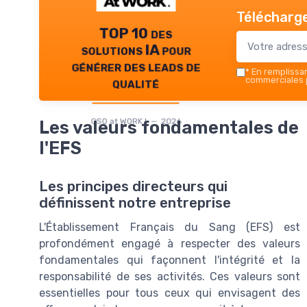
Télécharge
TOP 10 des
solutions IA pour
générer des leads de
*
En remplissant
qualité
commerciales p
CSO at WORK ! — 2026
Les valeurs fondamentales de
l'EFS
Les principes directeurs qui
définissent notre entreprise
L'Établissement Français du Sang (EFS) est
profondément engagé à respecter des valeurs
fondamentales qui façonnent l'intégrité et la
responsabilité de ses activités. Ces valeurs sont
essentielles pour tous ceux qui envisagent des