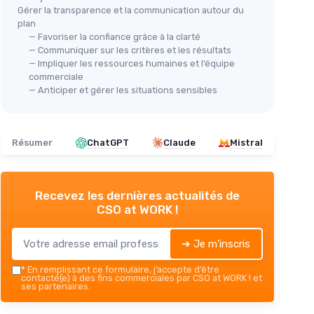
Gérer la transparence et la communication autour du
plan
— Favoriser la confiance grâce à la clarté
— Communiquer sur les critères et les résultats
— Impliquer les ressources humaines et l’équipe
commerciale
— Anticiper et gérer les situations sensibles
Résumer
ChatGPT
Claude
Mistral
Recevez les dernières actualités de
CSO at WORK !
➔ Je m'inscris
*
En remplissant ce formulaire, j’accepte d’être
contacté(e) à des fins commerciales par CSO at WORK ! et
ses partenaires.