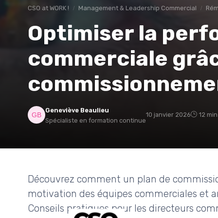
CSO at WORK !
Management & Leadership Commercial
Rém
Optimiser la per
commerciale grâc
commissionneme
Geneviève Beaulieu
10 janvier 2026
12 min
Spécialiste en formation continue
Découvrez comment un plan de commissio
motivation des équipes commerciales et amé
Conseils pratiques pour les directeurs co