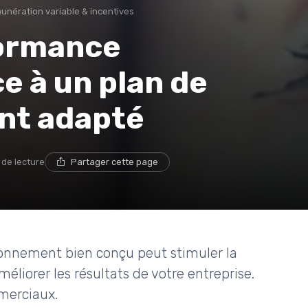
unération variable & incentives
formance
e à un plan de
nt adapté
 de lecture
Partager cette page
nnement bien conçu peut stimuler la
liorer les résultats de votre entreprise.
mmerciaux.