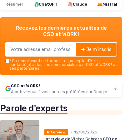
Résumer
ChatGPT
Claude
Mistral
Recevez les dernières actualités de
CSO at WORK !
➔ Je m'inscris
*
En remplissant ce formulaire, j’accepte d’être
contacté(e) à des fins commerciales par CSO at WORK ! et
ses partenaires.
CSO at WORK !
Ajoutez-nous à vos sources préférées sur Google
Parole d'experts
•
12/06/2025
Interview
Interview de Victor Cabrera CEO de