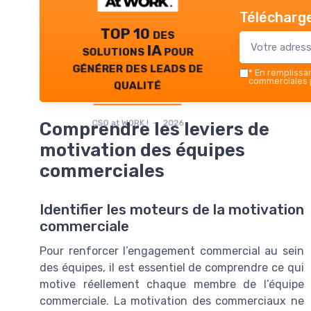
Télécharge
TOP 10 des
solutions IA pour
générer des leads de
*
En remplissant
qualité
commerciales p
CSO at WORK ! — 2026
Comprendre les leviers de
motivation des équipes
commerciales
Identifier les moteurs de la motivation
commerciale
Pour renforcer l’engagement commercial au sein
des équipes, il est essentiel de comprendre ce qui
motive réellement chaque membre de l’équipe
commerciale. La motivation des commerciaux ne