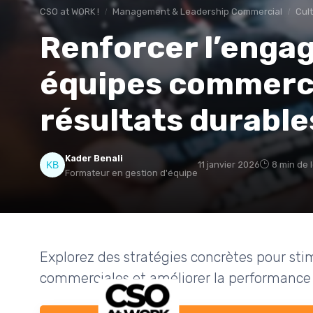
CSO at WORK !
Management & Leadership Commercial
Cul
Renforcer l’enga
équipes commerci
résultats durable
Kader Benali
11 janvier 2026
8 min de 
Formateur en gestion d'équipe
Explorez des stratégies concrètes pour st
commerciales et améliorer la performance g