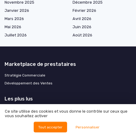
Novembre 2025
Décembre 2025
Janvier 2026
Février 2026
Mars 2026
Avril 2026
Mai 2026
Juin 2026
Juillet 2026
Août 2026
Marketplace de prestataires
Stratégie Commerciale
Développement des Ventes
Les plus lus
Le salaire du commercial débutant chez verisure
Ce site utilise des cookies et vous donne le contrôle sur ceux que
vous souhaitez activer
Comment formuler une demande de geste commercial efficace
Use case def : comprendre et appliquer les cas d'utilisation en
Tout accepter
Personnaliser
entreprise