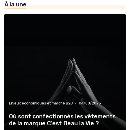
À la une
»
Prévisions de revenus & forecasting
»
Tendances Sales & innovation commerciale
•
Enjeux économiques et marché B2B
04/08/2025
Où sont confectionnés les vêtements
de la marque C'est Beau la Vie ?