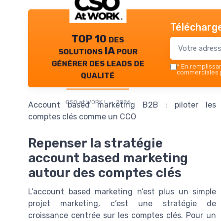
Télécharge
TOP 10 des
solutions IA pour
générer des leads de
*
En remplissant
qualité
commerciales p
CSO at WORK ! — 2026
Account based marketing B2B : piloter les
comptes clés comme un CCO
Repenser la stratégie
account based marketing
autour des comptes clés
L’account based marketing n’est plus un simple
projet marketing, c’est une stratégie de
croissance centrée sur les comptes clés. Pour un