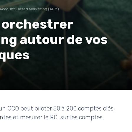
Account-Based Marketing (ABM)
 orchestrer
ng autour de vos
iques
 CCO peut piloter 50 à 200 comptes clés,
entes et mesurer le ROI sur les comptes