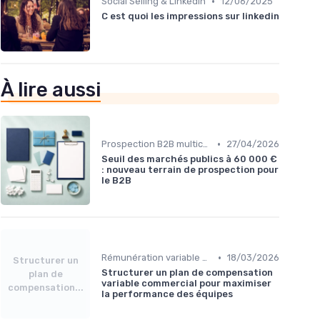
•
Social Selling & LinkedIn
12/06/2025
C est quoi les impressions sur linkedin
À lire aussi
•
Prospection B2B multicanale
27/04/2026
Seuil des marchés publics à 60 000 €
: nouveau terrain de prospection pour
le B2B
•
Rémunération variable & incentives
18/03/2026
Structurer un
Structurer un plan de compensation
plan de
variable commercial pour maximiser
compensation...
la performance des équipes