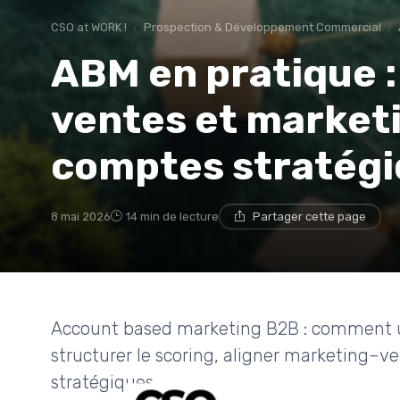
CSO at WORK !
Prospection & Développement Commercial
ABM en pratique :
ventes et marketi
comptes stratég
8 mai 2026
14 min de lecture
Partager cette page
Account based marketing B2B : comment un
structurer le scoring, aligner marketing–v
stratégiques.