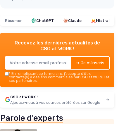
Résumer
ChatGPT
Claude
Mistral
Recevez les dernières actualités de
CSO at WORK !
➔ Je m'inscris
*
En remplissant ce formulaire, j’accepte d’être
contacté(e) à des fins commerciales par CSO at WORK ! et
ses partenaires.
CSO at WORK !
Ajoutez-nous à vos sources préférées sur Google
Parole d'experts