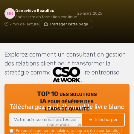
Geneviève Beaulieu
25 mars 2025
Spécialiste en formation continue
7 min de lecture
Partager cette page
Explorez comment un consultant en gestion
des relations client peut transformer la
stratégie commerciale de votre entreprise.
TOP 10 des solutions
IA pour générer des
Téléchargez gratuitement le livre blanc
leads de qualité
➔ Télécharger
CSO at WORK ! — 2026
*
En remplissant ce formulaire, j’accepte d’être contacté(e) à