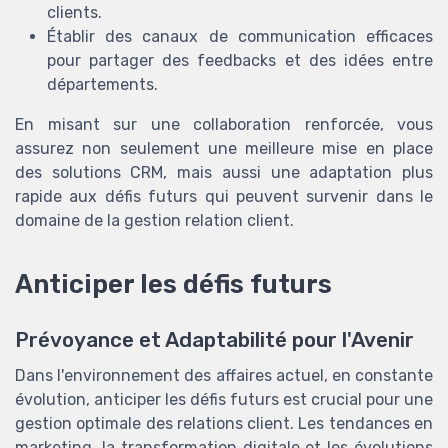
clients.
TOP 10 des
Établir des canaux de communication efficaces
solutions IA pour
pour partager des feedbacks et des idées entre
générer des leads de
Téléchargez gratuitement le livre
départements.
qualité
blanc
En misant sur une collaboration renforcée, vous
assurez non seulement une meilleure mise en place
➔ Télécharger
CSO at WORK ! — 2026
des solutions CRM, mais aussi une adaptation plus
*
En remplissant ce formulaire, j’accepte d’être
rapide aux défis futurs qui peuvent survenir dans le
contacté(e) à des fins commerciales par CSO at WORK ! et
ses partenaires.
domaine de la gestion relation client.
Anticiper les défis futurs
Prévoyance et Adaptabilité pour l'Avenir
Dans l'environnement des affaires actuel, en constante
évolution, anticiper les défis futurs est crucial pour une
gestion optimale des relations client. Les tendances en
marketing, la transformation digitale et les évolutions