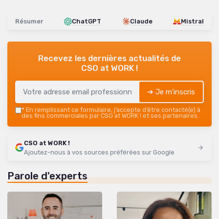
Résumer
ChatGPT
Claude
Mistral
Recevez les dernières actualités de
CSO at WORK !
➔ Je m'inscris
*
En remplissant ce formulaire, j’accepte d’être contacté(e) à
des fins commerciales par CSO at WORK ! et ses partenaires.
CSO at WORK !
Ajoutez-nous à vos sources préférées sur Google
Parole d'experts