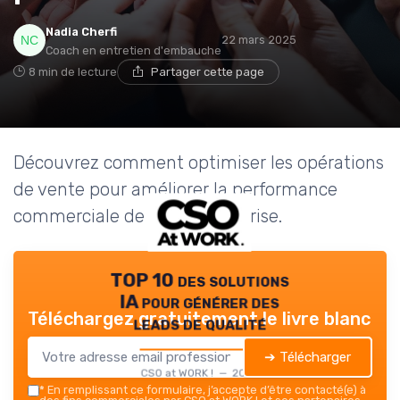
Nadia Cherfi
22 mars 2025
Coach en entretien d'embauche
8 min de lecture
Partager cette page
Découvrez comment optimiser les opérations
de vente pour améliorer la performance
commerciale de votre entreprise.
TOP 10 des solutions
IA pour générer des
Téléchargez gratuitement le livre blanc
leads de qualité
➔ Télécharger
CSO at WORK ! — 2026
*
En remplissant ce formulaire, j’accepte d’être contacté(e) à