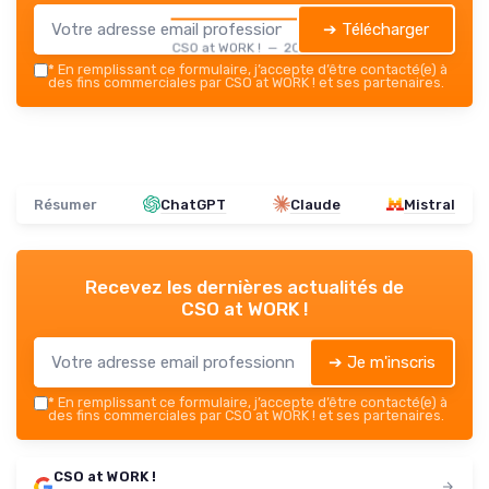
➔ Télécharger
CSO at WORK ! — 2026
*
En remplissant ce formulaire, j’accepte d’être contacté(e) à
des fins commerciales par CSO at WORK ! et ses partenaires.
Résumer
ChatGPT
Claude
Mistral
Recevez les dernières actualités de
CSO at WORK !
➔ Je m'inscris
*
En remplissant ce formulaire, j’accepte d’être contacté(e) à
des fins commerciales par CSO at WORK ! et ses partenaires.
CSO at WORK !