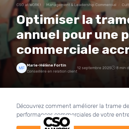
CSO at WORK !
Management & Leadership Commercial
Cul
Optimiser la tram
annuel pour une 
commerciale acc
Marie-Hélène Fortin
12 septembre 2025
8 min d
Conseillère en relation client
Découvrez comment améliorer la trame de l
performances commerciales de votre entre