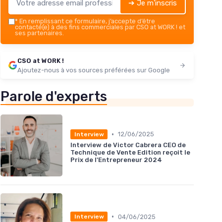
➔ Je m'inscris
*
En remplissant ce formulaire, j’accepte d’être
contacté(e) à des fins commerciales par CSO at WORK ! et
ses partenaires.
CSO at WORK !
Ajoutez-nous à vos sources préférées sur Google
Parole d'experts
•
12/06/2025
Interview
Interview de Victor Cabrera CEO de
Technique de Vente Edition reçoit le
Prix de l'Entrepreneur 2024
•
04/06/2025
Interview