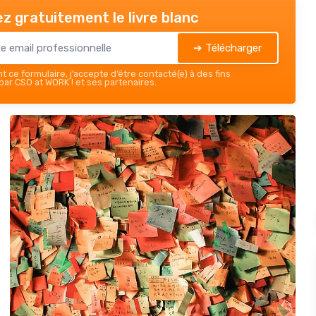
z gratuitement le livre blanc
➔ Télécharger
 ce formulaire, j’accepte d’être contacté(e) à des fins
ar CSO at WORK ! et ses partenaires.