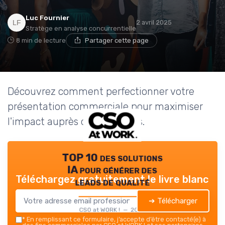
Luc Fournier
2 avril 2025
Stratège en analyse concurrentielle
8 min de lecture
Partager cette page
Découvrez comment perfectionner votre
présentation commerciale pour maximiser
l'impact auprès de vos clients.
TOP 10 des solutions
IA pour générer des
Téléchargez gratuitement le livre blanc
leads de qualité
➔ Télécharger
CSO at WORK ! — 2026
*
En remplissant ce formulaire, j’accepte d’être contacté(e) à