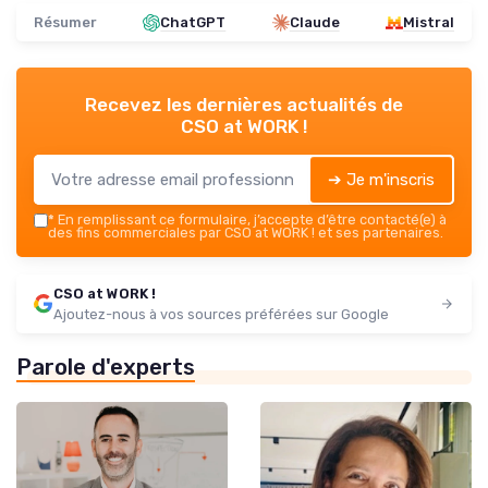
Résumer
ChatGPT
Claude
Mistral
Recevez les dernières actualités de
CSO at WORK !
➔ Je m'inscris
*
En remplissant ce formulaire, j’accepte d’être contacté(e) à
des fins commerciales par CSO at WORK ! et ses partenaires.
CSO at WORK !
Ajoutez-nous à vos sources préférées sur Google
Parole d'experts