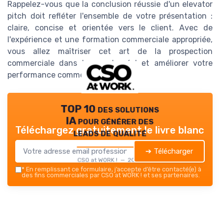
Rappelez-vous que la conclusion réussie d'un elevator
pitch doit refléter l'ensemble de votre présentation :
claire, concise et orientée vers le client. Avec de
l'expérience et une formation commerciale appropriée,
vous allez maîtriser cet art de la prospection
commerciale dans le monde réel et améliorer votre
performance commerciale.
TOP 10 des solutions
IA pour générer des
Téléchargez gratuitement le livre blanc
leads de qualité
➔ Télécharger
CSO at WORK ! — 2026
*
En remplissant ce formulaire, j’accepte d’être contacté(e) à
des fins commerciales par CSO at WORK ! et ses partenaires.