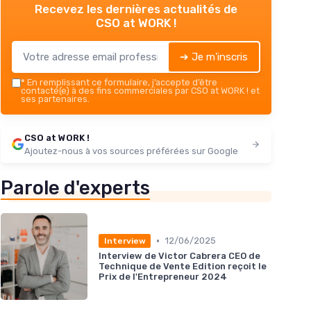
Recevez les dernières actualités de
CSO at WORK !
➔ Je m'inscris
*
En remplissant ce formulaire, j’accepte d’être
contacté(e) à des fins commerciales par CSO at WORK ! et
ses partenaires.
CSO at WORK !
Ajoutez-nous à vos sources préférées sur Google
Parole d'experts
•
12/06/2025
Interview
Interview de Victor Cabrera CEO de
Technique de Vente Edition reçoit le
Prix de l'Entrepreneur 2024