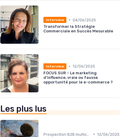
•
04/06/2025
Interview
Transformer la Stratégie
Commerciale en Succès Mesurable
•
12/06/2025
Interview
FOCUS SUR - Le marketing
d'influence, vraie ou fausse
opportunité pour le e-commerce ?
Les plus lus
•
Prospection B2B multicanale
12/06/2025