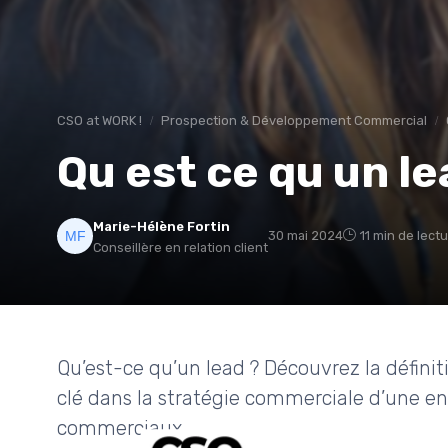
CSO at WORK !
Prospection & Développement Commercial
Qu est ce qu un l
Marie-Hélène Fortin
30 mai 2024
11 min de lect
Conseillère en relation client
Qu’est-ce qu’un lead ? Découvrez la définiti
clé dans la stratégie commerciale d’une en
commerciaux.