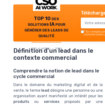
Télécharge
TOP 10 des
solutions IA pour
générer des leads de
*
En remplissant
qualité
commerciales p
CSO at WORK ! — 2026
Définition d’un lead dans le
contexte commercial
Comprendre la notion de lead dans le
cycle commercial
Dans le domaine du marketing digital et de la
vente, le terme
lead
désigne une personne ou une
organisation ayant manifesté un intérêt pour les
produits
ou
services
proposés par une