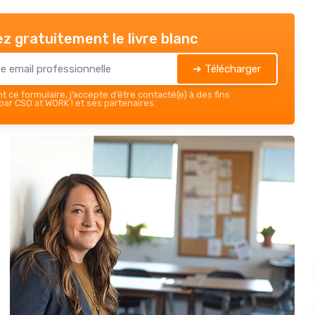
z gratuitement le livre blanc
➔ Télécharger
 ce formulaire, j’accepte d’être contacté(e) à des fins
ar CSO at WORK ! et ses partenaires.