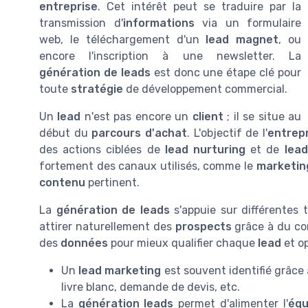
entreprise
. Cet intérêt peut se traduire par la
transmission d'
informations
via un formulaire
web, le téléchargement d'un
lead magnet
, ou
encore l'inscription à une newsletter. La
génération de leads
est donc une étape clé pour
toute
stratégie
de développement commercial.
Un
lead
n'est pas encore un
client
; il se situe au
début du
parcours d'achat
. L'objectif de l'
entrep
des actions ciblées de
lead nurturing
et de
lea
fortement des canaux utilisés, comme le
marketing
contenu
pertinent.
La
génération de leads
s'appuie sur différentes t
attirer naturellement des
prospects
grâce à du con
des
données
pour mieux qualifier chaque
lead
et op
Un
lead marketing
est souvent identifié grâce
livre blanc, demande de devis, etc.
La
génération leads
permet d'alimenter l'
équ