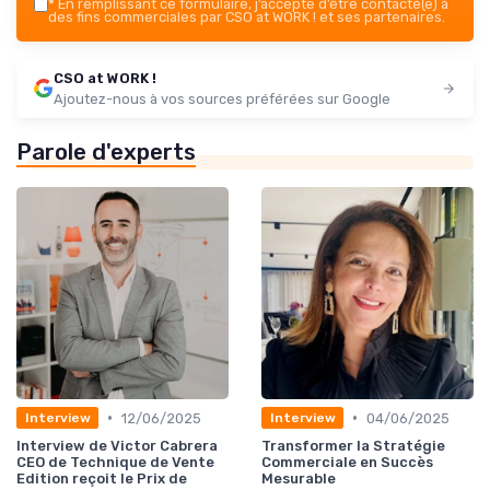
*
En remplissant ce formulaire, j’accepte d’être contacté(e) à
des fins commerciales par CSO at WORK ! et ses partenaires.
CSO at WORK !
Ajoutez-nous à vos sources préférées sur Google
Parole d'experts
•
•
12/06/2025
04/06/2025
Interview
Interview
Interview de Victor Cabrera
Transformer la Stratégie
CEO de Technique de Vente
Commerciale en Succès
Edition reçoit le Prix de
Mesurable