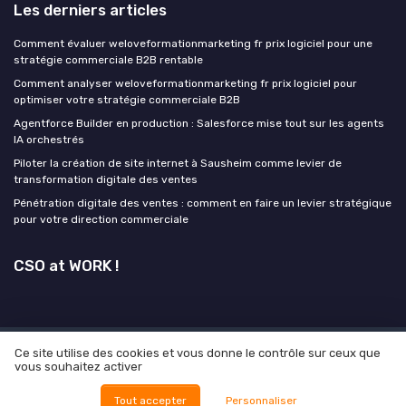
Les derniers articles
Comment évaluer weloveformationmarketing fr prix logiciel pour une
stratégie commerciale B2B rentable
Comment analyser weloveformationmarketing fr prix logiciel pour
optimiser votre stratégie commerciale B2B
Agentforce Builder en production : Salesforce mise tout sur les agents
IA orchestrés
Piloter la création de site internet à Sausheim comme levier de
transformation digitale des ventes
Pénétration digitale des ventes : comment en faire un levier stratégique
pour votre direction commerciale
CSO at WORK !
Ce site utilise des cookies et vous donne le contrôle sur ceux que
Mentions légales
Politique de confidentialité
Grande
vous souhaitez activer
Enquête 2026 sur l'IA et la leadgen
© CSO at WORK ! 2026
Tout accepter
Personnaliser