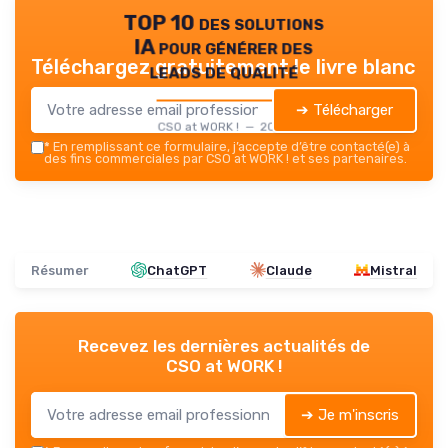
TOP 10 des solutions
IA pour générer des
Téléchargez gratuitement le livre blanc
leads de qualité
➔ Télécharger
CSO at WORK ! — 2026
*
En remplissant ce formulaire, j’accepte d’être contacté(e) à
des fins commerciales par CSO at WORK ! et ses partenaires.
Résumer
ChatGPT
Claude
Mistral
Recevez les dernières actualités de
CSO at WORK !
➔ Je m'inscris