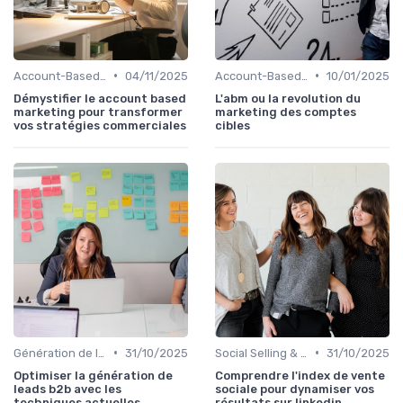
•
•
Account-Based Marketing (ABM)
04/11/2025
Account-Based Marketing (ABM)
10/01/2025
Démystifier le account based
L'abm ou la revolution du
marketing pour transformer
marketing des comptes
vos stratégies commerciales
cibles
•
•
Génération de leads qualifiés
31/10/2025
Social Selling & LinkedIn
31/10/2025
Optimiser la génération de
Comprendre l'index de vente
leads b2b avec les
sociale pour dynamiser vos
techniques actuelles
résultats sur linkedin