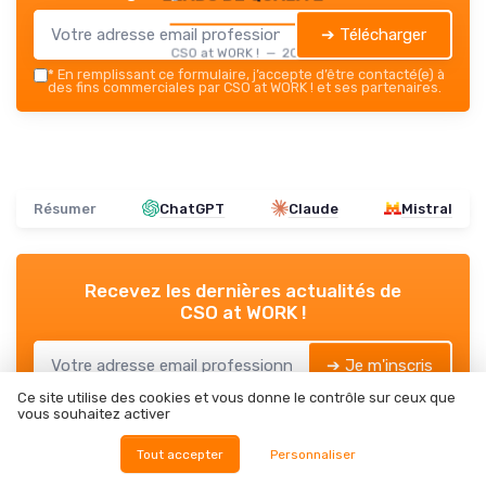
➔ Télécharger
CSO at WORK ! — 2026
*
En remplissant ce formulaire, j’accepte d’être contacté(e) à
des fins commerciales par CSO at WORK ! et ses partenaires.
Résumer
ChatGPT
Claude
Mistral
Recevez les dernières actualités de
CSO at WORK !
➔ Je m'inscris
Ce site utilise des cookies et vous donne le contrôle sur ceux que
*
En remplissant ce formulaire, j’accepte d’être contacté(e) à
vous souhaitez activer
des fins commerciales par CSO at WORK ! et ses partenaires.
Tout accepter
Personnaliser
CSO at WORK !