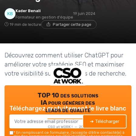
Kader Benali
19 juin 2024
Formateur en gestion d'équipe
19 min de lecture
Partager cette page
Découvrez comment utiliser ChatGPT pour
améliorer votre stratégie SEO et maximiser
votre visibilité sur les moteurs de recherche.
TOP 10 des solutions
IA pour générer des
Téléchargez gratuitement le livre blanc
leads de qualité
➔ Télécharger
CSO at WORK ! — 2026
*
En remplissant ce formulaire, j’accepte d’être contacté(e) à