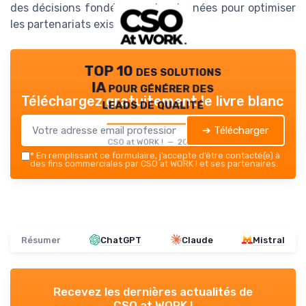
des décisions fondées sur des données pour optimiser
les partenariats existants.
TOP 10 des solutions
IA pour générer des
Téléchargez gratuitement le livre blanc
leads de qualité
➔ Télécharger
CSO at WORK ! — 2026
*
En remplissant ce formulaire, j’accepte d’être contacté(e) à
des fins commerciales par CSO at WORK ! et ses partenaires.
Résumer
ChatGPT
Claude
Mistral
Recevez les dernières actualités de
CSO at WORK !