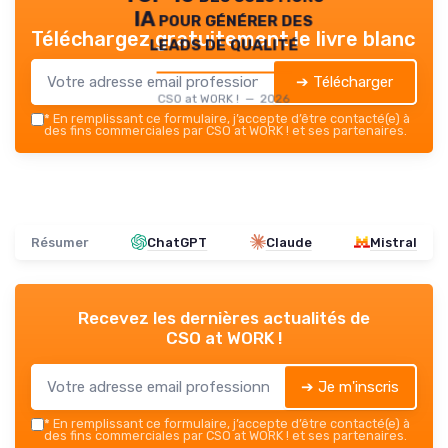
IA pour générer des
Téléchargez gratuitement le livre blanc
leads de qualité
➔ Télécharger
CSO at WORK ! — 2026
*
En remplissant ce formulaire, j’accepte d’être contacté(e) à
des fins commerciales par CSO at WORK ! et ses partenaires.
Résumer
ChatGPT
Claude
Mistral
Recevez les dernières actualités de
CSO at WORK !
➔ Je m'inscris
*
En remplissant ce formulaire, j’accepte d’être contacté(e) à
des fins commerciales par CSO at WORK ! et ses partenaires.