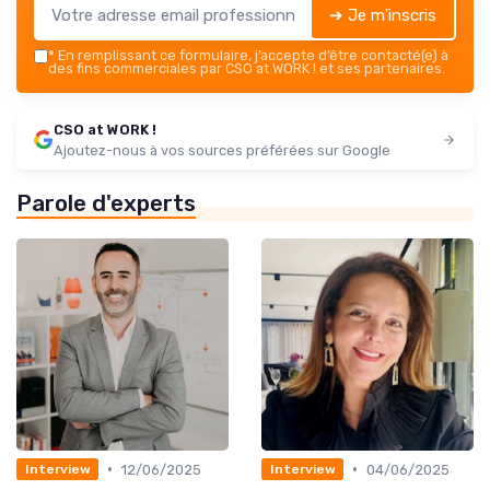
➔ Je m'inscris
*
En remplissant ce formulaire, j’accepte d’être contacté(e) à
des fins commerciales par CSO at WORK ! et ses partenaires.
CSO at WORK !
Ajoutez-nous à vos sources préférées sur Google
Parole d'experts
•
•
12/06/2025
04/06/2025
Interview
Interview