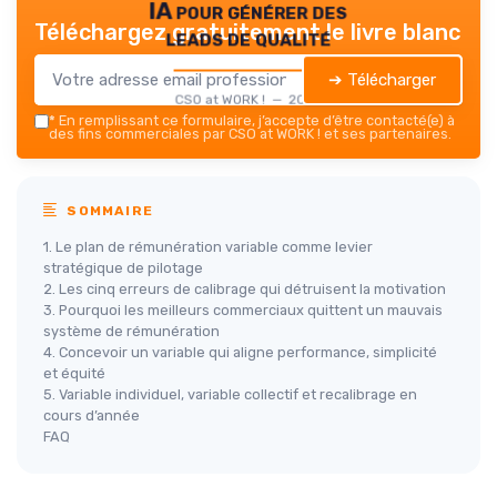
IA pour générer des
Téléchargez gratuitement le livre blanc
leads de qualité
➔ Télécharger
CSO at WORK ! — 2026
*
En remplissant ce formulaire, j’accepte d’être contacté(e) à
des fins commerciales par CSO at WORK ! et ses partenaires.
SOMMAIRE
1. Le plan de rémunération variable comme levier
stratégique de pilotage
2. Les cinq erreurs de calibrage qui détruisent la motivation
3. Pourquoi les meilleurs commerciaux quittent un mauvais
système de rémunération
4. Concevoir un variable qui aligne performance, simplicité
et équité
5. Variable individuel, variable collectif et recalibrage en
cours d’année
FAQ