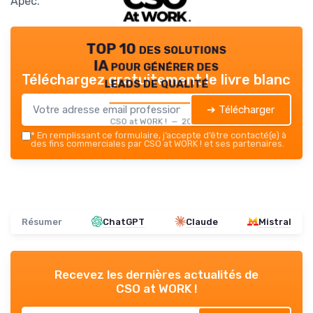
Apec.
TOP 10 des solutions
IA pour générer des
Téléchargez gratuitement le livre blanc
leads de qualité
➔ Télécharger
CSO at WORK ! — 2026
*
En remplissant ce formulaire, j’accepte d’être contacté(e) à
des fins commerciales par CSO at WORK ! et ses partenaires.
Résumer
ChatGPT
Claude
Mistral
Recevez les dernières actualités de
CSO at WORK !