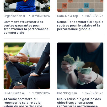
•
•
Organisation des forces de vente
09/03/2026
Data, KPI & reporting commercial
28/02/2026
Comment structurer des
Conseiller commercial : quels
ventes gagnantes pour
repères pour le salaire et la
transformer la performance
performance globale
commerciale
•
•
CRM & Sales Automation
27/02/2026
Coaching & montée en compétences sales
26/02/2026
Attaché commercial :
Mieux réussir la gestion des
repenser le salaire et la
objections clients pour
valeur du poste dans vos
renforcer la performance